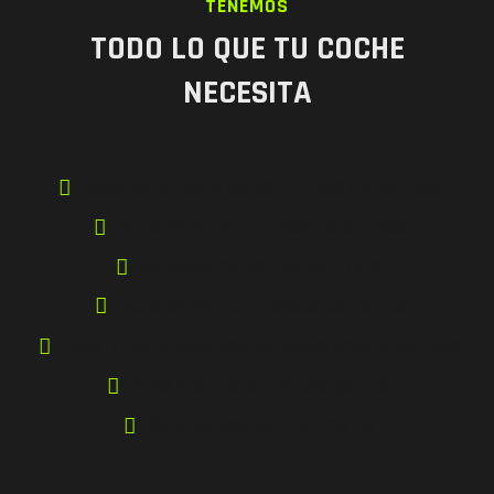
TENEMOS
TODO LO QUE TU COCHE
NECESITA
Reparación de baterias híbridas y eléctricas
Reparación de híbridos y eléctricos
Reprogramación de vehículos
Reparación de unidades de mando
Reparación y diagnóstico de sistemas eléctricos
Mecánica y electricidad general
Servicio coches multimarca